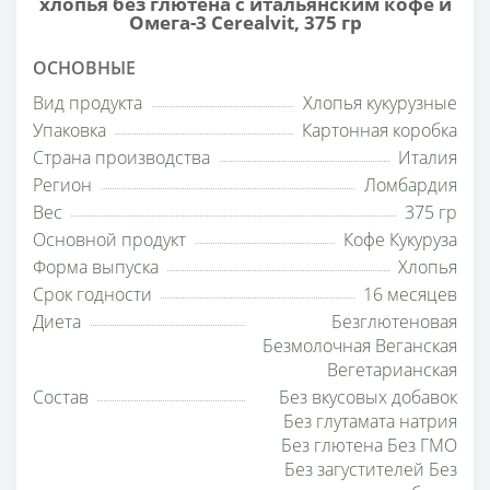
хлопья без глютена с итальянским кофе и
Омега-3 Cerealvit, 375 гр
ОСНОВНЫЕ
Вид продукта
Хлопья кукурузные
Упаковка
Картонная коробка
Страна производства
Италия
Регион
Ломбардия
Вес
375 гр
Основной продукт
Кофе Кукуруза
Форма выпуска
Хлопья
Срок годности
16 месяцев
Диета
Безглютеновая
Безмолочная Веганская
Вегетарианская
Состав
Без вкусовых добавок
Без глутамата натрия
Без глютена Без ГМО
Без загустителей Без