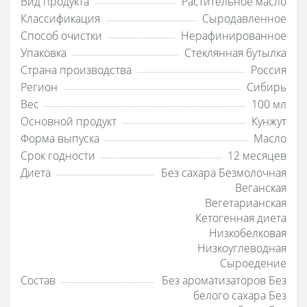
Вид продукта
Растительное масло
Классификация
Сыродавленное
Способ очистки
Нерафинированное
Упаковка
Стеклянная бутылка
Страна производства
Россия
Регион
Сибирь
Вес
100 мл
Основной продукт
Кунжут
Форма выпуска
Масло
Срок годности
12 месяцев
Диета
Без сахара Безмолочная
Веганская
Вегетарианская
Кетогенная диета
Низкобелковая
Низкоуглеводная
Сыроедение
Состав
Без ароматизаторов Без
белого сахара Без