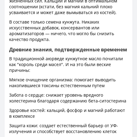
жизненных сил. Кальций и магний в оптимальном
соотношении (кстати, без магния кальний плохо
усваивается и может даже вымываться из костей).
В составе только семена кунжута. Никаких
искусственных добавок, консервантов или
ароматизаторов — ничего, что могло бы снизить
качество продукта.
Древние знания, подтвержденные временем
В традиционной аюрведе кунжутное масло почитали
как "король среди масел". И на это были веские
причины:
Мягкое очищение организма: помогает выводить
накопившиеся токсины естественным путем
Забота о сердце: снижает уровень вредного
холестерина благодаря содержанию бета-ситостерина
Здоровье костей: кальций, фосфор и магний работают
в комплексе
Защита кожи: создает естественный барьер от УФ-
излучения и способствует восстановлению клеток