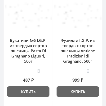
Букатини №6 I.G.P.
Фузилли I.G.P. из
из твердых сортов
твердых сортов
пшеницы Pasta Di
пшеницы Antiche
Gragnano Liguori,
Tradizioni di
500г
Gragnano, 500г
0
0
487 ₽
999 ₽
КУПИТЬ
КУПИТЬ