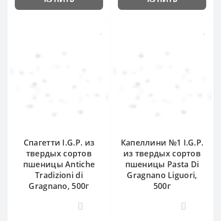
Спагетти I.G.P. из
Капеллини №1 I.G.P.
твердых сортов
из твердых сортов
пшеницы Antiche
пшеницы Pasta Di
Tradizioni di
Gragnano Liguori,
Gragnano, 500г
500г
0
0