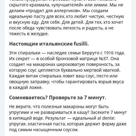
скрытого крахмала, «улучшителей» или химии. Мы не
делаем «продукт для аллергиков». Мы создаем
идеальную пасту для всех, кто любит чистую, честную
и вкусную еду. Для себя. Для детей. Для тех, кто хочет
после обеда чувствовать легкость и радость, а не
тяжесть в желудке.
Настоящие итальянские fusilli.
Эти спиральки — наследие семьи Берруто с 1916 года.
Их секрет — в особой бронзовой матрице №37. Она
создает на макаронах шероховатую поверхность, за
которую соус цепляется буквально мертвой хваткой.
Каждая витая спиралька ловит ваш соус, песто или
овощную заправку, чтобы гарантировать взрыв вкуса
в каждой ложке.
Сомневаетесь? Проверьте за 7 минут.
Не верите, что полезные макароны могут быть
упругими и не развариваться в кашу? Засеките 7 минут
в кипящей воде. Результат — идеальный al dente:
упругая, эластичная паста, которая держит форму даже
под самым насыщенным соусом.