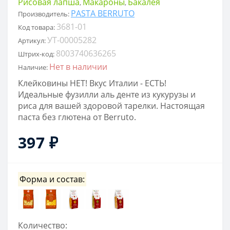
Рисовая лапша
Макароны
Бакалея
,
,
PASTA BERRUTO
Производитель:
3681-01
Код товара:
УТ-00005282
Артикул:
8003740636265
Штрих-код:
Нет в наличии
Наличие:
Клейковины НЕТ! Вкус Италии - ЕСТЬ!
Идеальные фузилли аль денте из кукурузы и
риса для вашей здоровой тарелки. Настоящая
паста без глютена от Berruto.
397 ₽
Форма и состав:
Количество: