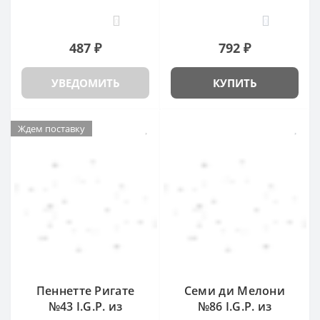
0
0
487 ₽
792 ₽
УВЕДОМИТЬ
КУПИТЬ
Ждем поставку
Пеннетте Ригате
Семи ди Мелони
№43 I.G.P. из
№86 I.G.P. из