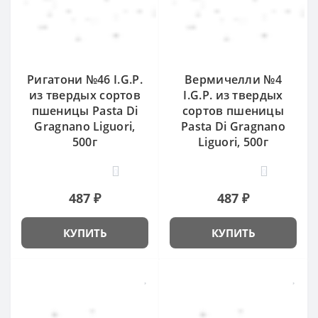
Ригатони №46 I.G.P.
Вермичелли №4
из твердых сортов
I.G.P. из твердых
пшеницы Pasta Di
сортов пшеницы
Gragnano Liguori,
Pasta Di Gragnano
500г
Liguori, 500г
0
0
487 ₽
487 ₽
КУПИТЬ
КУПИТЬ