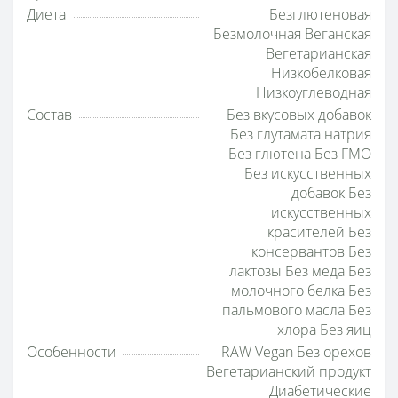
Диета
Безглютеновая
Безмолочная Веганская
Вегетарианская
Низкобелковая
Низкоуглеводная
Состав
Без вкусовых добавок
Без глутамата натрия
Без глютена Без ГМО
Без искусственных
добавок Без
искусственных
красителей Без
консервантов Без
лактозы Без мёда Без
молочного белка Без
пальмового масла Без
хлора Без яиц
Особенности
RAW Vegan Без орехов
Вегетарианский продукт
Диабетические