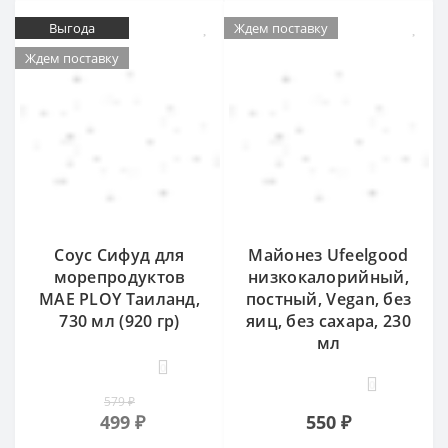
Выгода
Ждем поставку
Ждем поставку
Соус Сифуд для
Майонез Ufeelgood
морепродуктов
низкокалорийный,
MAE PLOY Таиланд,
постный, Vegan, без
730 мл (920 гр)
яиц, без сахара, 230
мл
0
0
579 ₽
499 ₽
550 ₽