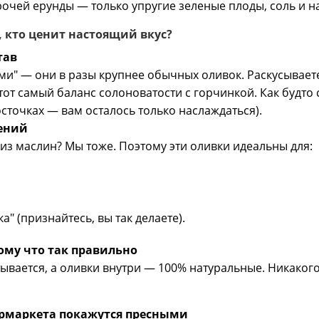
прочей ерунды — только упругие зеленые плоды, соль и 
х, кто ценит настоящий вкус?
тав
ми" — они в разы крупнее обычных оливок. Раскусываете
т самый баланс солоноватости с горчинкой. Как будто 
сточках — вам осталось только наслаждаться).
жений
из маслин? Мы тоже. Поэтому эти оливки идеальны для:
" (признайтесь, вы так делаете).
тому что так правильно
вается, а оливки внутри — 100% натуральные. Никакого
ермаркета покажутся пресными