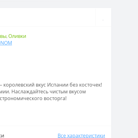
рвы
Оливки
,
ONOM
 королевский вкус Испании без косточек!
имии. Наслаждайтесь чистым вкусом
астрономического восторга!
ки
Все характеристики