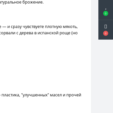
натуральное брожение.
0
 — и сразу чувствуете плотную мякоть,
сорвали с дерева в испанской роще (но
0
 пластика, "улучшенных" масел и прочей