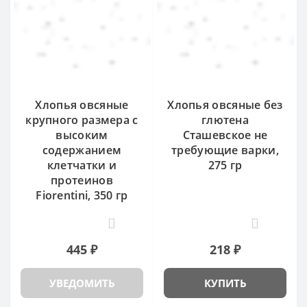
Хлопья овсяные
Хлопья овсяные без
крупного размера с
глютена
высоким
Сташевское не
содержанием
требующие варки,
клетчатки и
275 гр
протеинов
Fiorentini, 350 гр
3
0
445 ₽
218 ₽
УВЕДОМИТЬ
КУПИТЬ