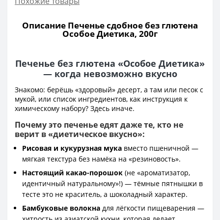
Похожие товары
Описание Печенье сдобное без глютена
Особое Диетика, 200г
Печенье без глютена «Особое Диетика»
— когда невозможно вкусно
Знакомо: берёшь «здоровый» десерт, а там или песок с
мукой, или список ингредиентов, как инструкция к
химическому набору? Здесь иначе.
Почему это печенье едят даже те, кто не
верит в «диетическое вкусно»:
Рисовая и кукурузная мука
вместо пшеничной —
мягкая текстура без намёка на «резиновость».
Настоящий какао-порошок
(не «ароматизатор,
идентичный натуральному»!) — тёмные пятнышки в
тесте это не краситель, а шоколадный характер.
Бамбуковые волокна
для лёгкости пищеварения —
хитрость из азиатской кухни, которая делает