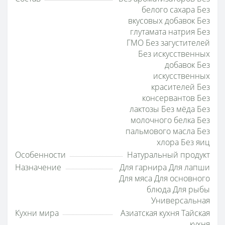
белого сахара Без
вкусовых добавок Без
глутамата натрия Без
ГМО Без загустителей
Без искусственных
добавок Без
искусственных
красителей Без
консервантов Без
лактозы Без мёда Без
молочного белка Без
пальмового масла Без
хлора Без яиц
Особенности
Натуральный продукт
Назначение
Для гарнира Для лапши
Для мяса Для основного
блюда Для рыбы
Универсальная
Кухни мира
Азиатская кухня Тайская
кухня