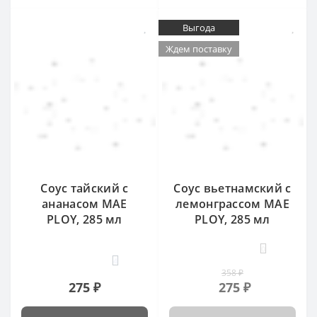
Выгода
Ждем поставку
Соус тайский с
Соус вьетнамский с
ананасом MAE
лемонграссом MAE
PLOY, 285 мл
PLOY, 285 мл
0
4
358 ₽
275 ₽
275 ₽