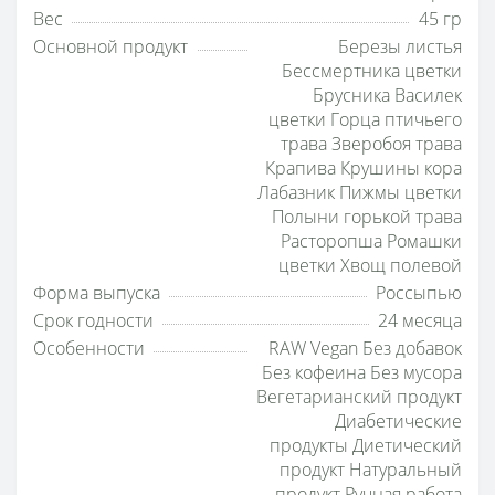
Вес
45 гр
Основной продукт
Березы листья
Бессмертника цветки
Брусника Василек
цветки Горца птичьего
трава Зверобоя трава
Крапива Крушины кора
Лабазник Пижмы цветки
Полыни горькой трава
Расторопша Ромашки
цветки Хвощ полевой
Форма выпуска
Россыпью
Срок годности
24 месяца
Особенности
RAW Vegan Без добавок
Без кофеина Без мусора
Вегетарианский продукт
Диабетические
продукты Диетический
продукт Натуральный
продукт Ручная работа