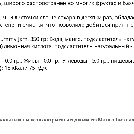
ь, широко распространен во многих фруктах и бах
, чьи листочки слаще сахара в десятки раз, облад
 степени очистки, что позволило добиться приятно
ummy Jam, 350 гр: Вода, манго, подсластитель нату
а),лимонная кислота, подсластитель натуральный - 
- 0,0 гр., Жиры - 0,0 гр., Углеводы - 5,0 гр., пищевы
):
18 кКал / 75 кДж
альный низкокалорийный джем из Манго без сах