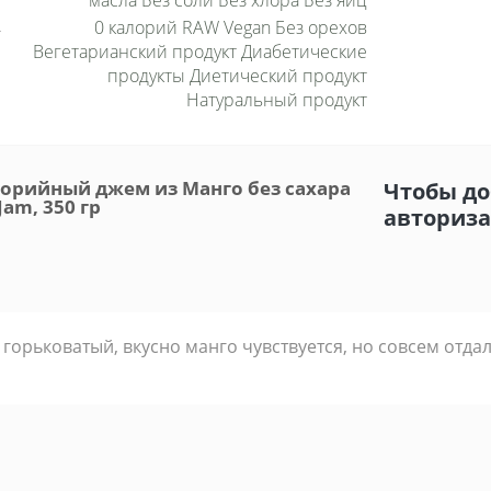
масла Без соли Без хлора Без яиц
0 калорий RAW Vegan Без орехов
Вегетарианский продукт Диабетические
продукты Диетический продукт
Натуральный продукт
орийный джем из Манго без сахара
Чтобы до
am, 350 гр
авториз
горьковатый, вкусно манго чувствуется, но совсем отда