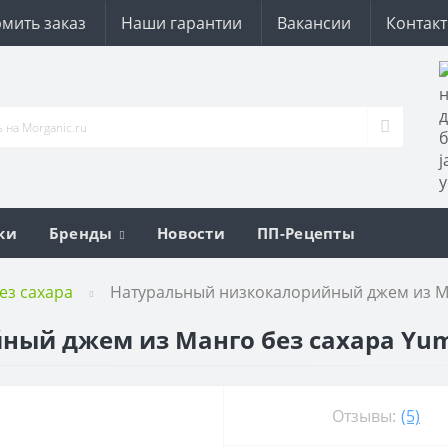
мить заказ
Наши гарантии
Вакансии
Контак
ки
Бренды
Новости
ПП-Рецепты
ез сахара
Натуральный низкокалорийный джем из Ма
ый джем из Манго без сахара Yum
Отзывы:
(5)