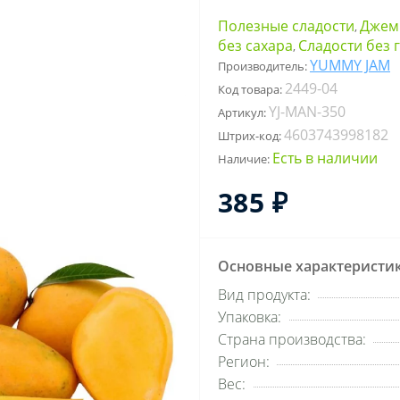
Полезные сладости
Джемы
,
без сахара
Сладости без 
,
YUMMY JAM
Производитель:
2449-04
Код товара:
YJ-MAN-350
Артикул:
4603743998182
Штрих-код:
Есть в наличии
Наличие:
385 ₽
Основные характеристи
Вид продукта:
Упаковка:
Страна производства:
Регион:
Вес: