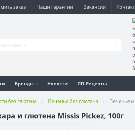
мить заказ
Наши гарантии
Вакансии
Контак
ки
Бренды
Новости
ПП-Рецепты
сти без глютена
Печенье без глютена
Печенье ми
ра и глютена Missis Pickez, 100г