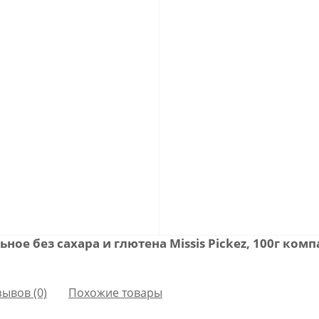
ное без сахара и глютена Missis Pickez, 100г ком
зывов (0)
Похожие товары