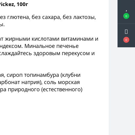
ckez, 100г
 глютена, без сахара, без лактозы,
0
ы.
гат жирными кислотами витаминами и
0
индексом. Минальное печенье
аслаждайтесь здоровым перекусом и
я, сироп топинамбура (клубни
рбонат натрия), соль морская
ра природного (естественного)