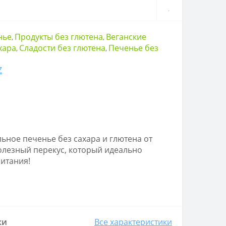
нье
Продукты без глютена
Веганские
,
,
хара
Сладости без глютена
Печенье без
,
,
Z
ьное печенье без сахара и глютена от
 полезный перекус, который идеально
питания!
ки
Все характеристики