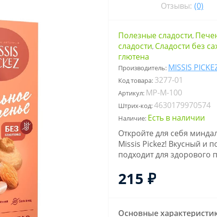
Отзывы:
(0)
Полезные сладости
Пече
,
сладости
Сладости без са
,
глютена
MISSIS PICKE
Производитель:
3277-01
Код товара:
MP-M-100
Артикул:
4630179970574
Штрих-код:
Есть в наличии
Наличие:
Откройте для себя миндал
Missis Pickez! Вкусный и
подходит для здорового 
215 ₽
Основные характеристи