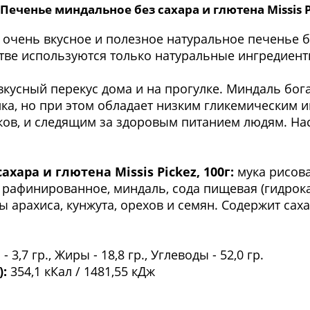
Печенье миндальное без сахара и глютена Missis Pi
очень вкусное и полезное натуральное печенье без
стве используются только натуральные ингредиент
кусный перекус дома и на прогулке. Миндаль бо
ка, но при этом обладает низким гликемическим 
иков, и следящим за здоровым питанием людям. Н
хара и глютена Missis Pickez, 100г:
мука рисова
е рафинированное, миндаль, сода пищевая (гидрока
 арахиса, кунжута, орехов и семян. Содержит саха
- 3,7 гр., Жиры - 18,8 гр., Углеводы - 52,0 гр.
):
354,1 кКал / 1481,55 кДж