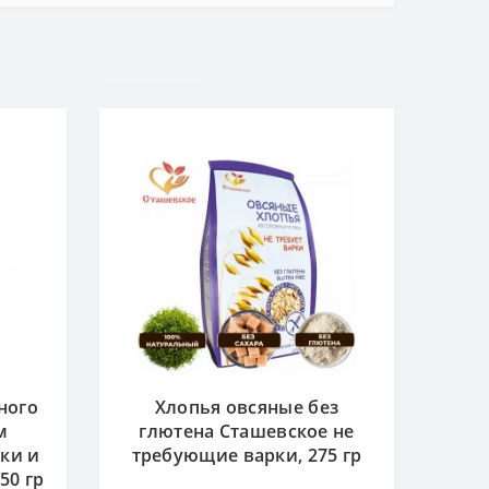
ного
Хлопья овсяные без
м
глютена Сташевское не
ки и
требующие варки, 275 гр
50 гр