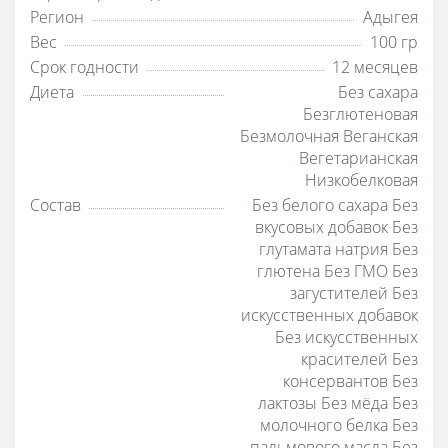
Регион
Адыгея
Вес
100 гр
Срок годности
12 месяцев
Диета
Без сахара
Безглютеновая
Безмолочная Веганская
Вегетарианская
Низкобелковая
Состав
Без белого сахара Без
вкусовых добавок Без
глутамата натрия Без
глютена Без ГМО Без
загустителей Без
искусственных добавок
Без искусственных
красителей Без
консервантов Без
лактозы Без мёда Без
молочного белка Без
пальмового масла Без