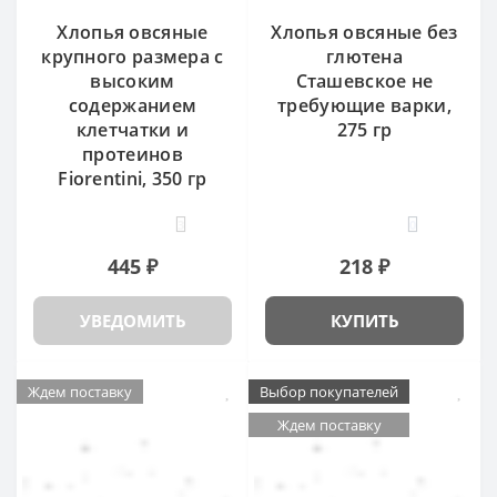
Хлопья овсяные
Хлопья овсяные без
крупного размера с
глютена
высоким
Сташевское не
содержанием
требующие варки,
клетчатки и
275 гр
протеинов
Fiorentini, 350 гр
3
0
445 ₽
218 ₽
УВЕДОМИТЬ
КУПИТЬ
Ждем поставку
Выбор покупателей
Ждем поставку