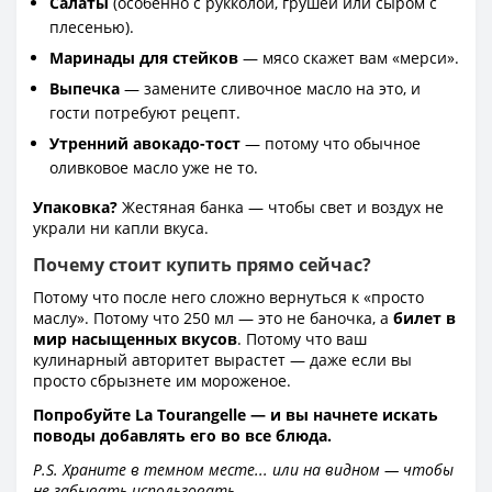
Салаты
(особенно с рукколой, грушей или сыром с
плесенью).
Маринады для стейков
— мясо скажет вам «мерси».
Выпечка
— замените сливочное масло на это, и
гости потребуют рецепт.
Утренний авокадо-тост
— потому что обычное
оливковое масло уже не то.
Упаковка?
Жестяная банка — чтобы свет и воздух не
украли ни капли вкуса.
Почему стоит купить прямо сейчас?
Потому что после него сложно вернуться к «просто
маслу». Потому что 250 мл — это не баночка, а
билет в
мир насыщенных вкусов
. Потому что ваш
кулинарный авторитет вырастет — даже если вы
просто сбрызнете им мороженое.
Попробуйте La Tourangelle — и вы начнете искать
поводы добавлять его во все блюда.
P.S. Храните в темном месте... или на видном — чтобы
не забывать использовать.