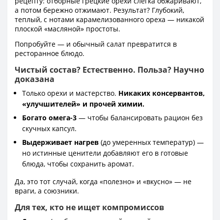
рецепту: отборные грецкие орехи слегка обжаривают,
а потом бережно отжимают. Результат? Глубокий,
теплый, с нотами карамелизованного ореха — никакой
плоской «масляной» простоты.
Попробуйте — и обычный салат превратится в
ресторанное блюдо.
Чистый состав? Естественно. Польза? Научно
доказана
Только орехи и мастерство.
Никаких консервантов,
«улучшителей» и прочей химии.
Богато омега-3
— чтобы балансировать рацион без
скучных капсул.
Выдерживает нагрев
(до умеренных температур) —
но истинные ценители добавляют его в готовые
блюда, чтобы сохранить аромат.
Да, это тот случай, когда «полезно» и «вкусно» — не
враги, а союзники.
Для тех, кто не ищет компромиссов