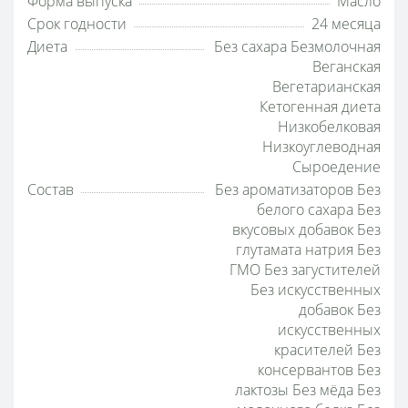
Форма выпуска
Масло
Срок годности
24 месяца
Диета
Без сахара Безмолочная
Веганская
Вегетарианская
Кетогенная диета
Низкобелковая
Низкоуглеводная
Сыроедение
Состав
Без ароматизаторов Без
белого сахара Без
вкусовых добавок Без
глутамата натрия Без
ГМО Без загустителей
Без искусственных
добавок Без
искусственных
красителей Без
консервантов Без
лактозы Без мёда Без