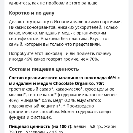
удивитесь, как не пробовали этого раньше.
Коротко и по делу
Делают эту красоту в Испании маленькими партиями.
Никаких консервантов, никаких ускорителей. Только
какао, молоко, миндаль и мед - с органическим
сертификатом. Упаковка без пластика. Вкус - тот
самый, который вы только что представили.
Попробуйте этот шоколад - и вы поймете, почему
иногда 46% какао говорят громче, чем 70%.
Состав и пищевая ценность
Состав органического молочного шоколада 46% с
миндалем и медом Chocolate Organiko, 70г:
тростниковый сахар*, какао-масло*, сухое цельное
молоко*, тертое какао* (содержание какао не менее
46%), миндаль* 0,5%, мед* 0,2 %, эмульгатор:
подсолнечный лецитин*. * Произведено
органическим способом. Может содержать следы
фундука и фисташек.
Пищевая ценность (на 100 г):
Белки - 5,8 гр., Жиры -
39,0 гр., Углеводы - 44,9 гр.