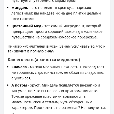
чувствуется уверенно, с характером;
миндаль
- его не мелят в крошку, а нарезают
лепестками: вы найдете их на дне плитки целыми
пластинками;
цветочный мед
- тот самый ингредиент, который
превращает просто хороший шоколад в маленькое
путешествие на средиземноморское побережье.
Никаких «усилителей вкуса». Зачем усиливать то, что и
так звучит в полную силу?
Как его есть (а хочется медленно)
Сначала
- мягкая молочная нежность. Шоколад тает
не торопясь, с достоинством, не обжигая сладостью,
а укутывая;
А потом
- хруст. Миндаль появляется внезапно и
так уместно, что вы невольно притормаживаете.
Тонкие ореховые пластинки врываются в
молочность своим теплым, чуть обжаренным
характером. Проглотить, не разжевав? Не получится;