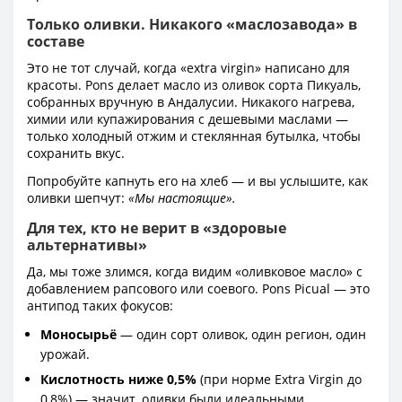
Только оливки. Никакого «маслозавода» в
составе
Это не тот случай, когда «extra virgin» написано для
красоты. Pons делает масло из оливок сорта Пикуаль,
собранных вручную в Андалусии. Никакого нагрева,
химии или купажирования с дешевыми маслами —
только холодный отжим и стеклянная бутылка, чтобы
сохранить вкус.
Попробуйте капнуть его на хлеб — и вы услышите, как
оливки шепчут:
«Мы настоящие».
Для тех, кто не верит в «здоровые
альтернативы»
Да, мы тоже злимся, когда видим «оливковое масло» с
добавлением рапсового или соевого. Pons Picual — это
антипод таких фокусов:
Моносырьё
— один сорт оливок, один регион, один
урожай.
Кислотность ниже 0,5%
(при норме Extra Virgin до
0,8%) — значит, оливки были идеальными.