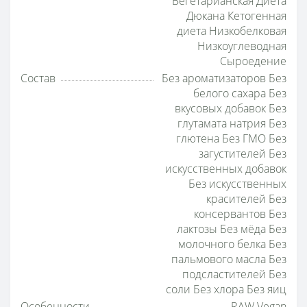
Вегетарианская Диета
Дюкана Кетогенная
диета Низкобелковая
Низкоуглеводная
Сыроедение
Состав
Без ароматизаторов Без
белого сахара Без
вкусовых добавок Без
глутамата натрия Без
глютена Без ГМО Без
загустителей Без
искусственных добавок
Без искусственных
красителей Без
консервантов Без
лактозы Без мёда Без
молочного белка Без
пальмового масла Без
подсластителей Без
соли Без хлора Без яиц
Особенности
RAW Vegan