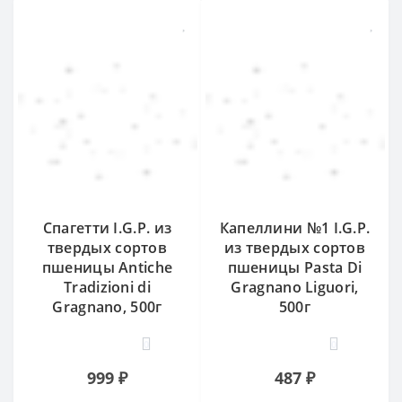
Спагетти I.G.P. из
Капеллини №1 I.G.P.
твердых сортов
из твердых сортов
пшеницы Antiche
пшеницы Pasta Di
Tradizioni di
Gragnano Liguori,
Gragnano, 500г
500г
0
0
999 ₽
487 ₽