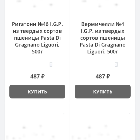
Ригатони №46 I.G.P.
Вермичелли №4
из твердых сортов
I.G.P. из твердых
пшеницы Pasta Di
сортов пшеницы
Gragnano Liguori,
Pasta Di Gragnano
500г
Liguori, 500г
0
0
487 ₽
487 ₽
КУПИТЬ
КУПИТЬ