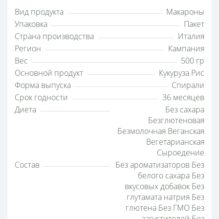
Вид продукта
Макароны
Упаковка
Пакет
Страна производства
Италия
Регион
Кампания
Вес
500 гр
Основной продукт
Кукуруза Рис
Форма выпуска
Спирали
Срок годности
36 месяцев
Диета
Без сахара
Безглютеновая
Безмолочная Веганская
Вегетарианская
Сыроедение
Состав
Без ароматизаторов Без
белого сахара Без
вкусовых добавок Без
глутамата натрия Без
глютена Без ГМО Без
загустителей Без