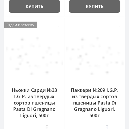
КУПИТЬ
КУПИТЬ
Ждем поставку
Ньокки Сарди №33
Паккери №209 I.G.P.
I.G.P. из твердых
из твердых сортов
сортов пшеницы
пшеницы Pasta Di
Pasta Di Gragnano
Gragnano Liguori,
Liguori, 500г
500г
0
0