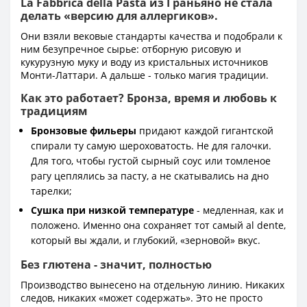
La Fabbrica della Pasta из Граньяно не стала
делать «версию для аллергиков».
Они взяли вековые стандарты качества и подобрали к
ним безупречное сырье: отборную рисовую и
кукурузную муку и воду из кристальных источников
Монти-Латтари. А дальше - только магия традиции.
Как это работает? Бронза, время и любовь к
традициям
Бронзовые фильеры
придают каждой гигантской
спирали ту самую шероховатость. Не для галочки.
Для того, чтобы густой сырный соус или томленое
рагу цеплялись за пасту, а не скатывались на дно
тарелки;
Сушка при низкой температуре
- медленная, как и
положено. Именно она сохраняет тот самый al dente,
который вы ждали, и глубокий, «зерновой» вкус.
Без глютена - значит, полностью
Производство вынесено на отдельную линию. Никаких
следов, никаких «может содержать». Это не просто