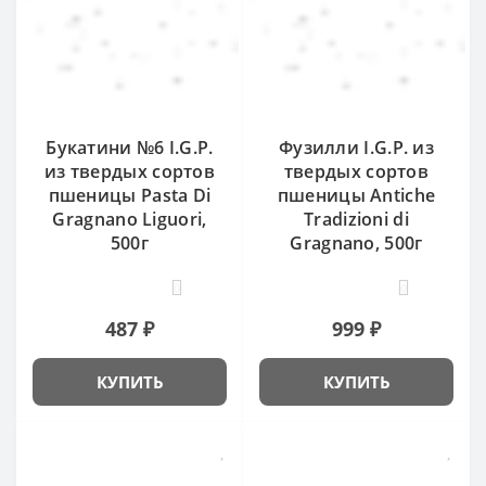
Букатини №6 I.G.P.
Фузилли I.G.P. из
из твердых сортов
твердых сортов
пшеницы Pasta Di
пшеницы Antiche
Gragnano Liguori,
Tradizioni di
500г
Gragnano, 500г
0
0
487 ₽
999 ₽
КУПИТЬ
КУПИТЬ